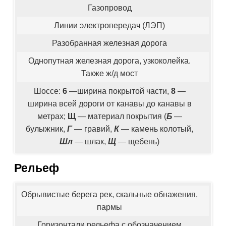
Газопровод
Линии электропередач (ЛЭП)
Разобранная железная дорога
Однопутная железная дорога, узкоколейка.
Также ж/д мост
Шоссе:
6
—ширина покрытой части,
8
—
ширина всей дороги от канавы до канавы в
метрах;
Щ
— материал покрытия (
Б
—
булыжник,
Г
— гравий,
К
— камень колотый,
Шл
— шлак,
Щ
— щебень)
Рельеф
Обрывистые берега рек, скальные обнажения,
пармы
Горизонтали рельефа с обозначением