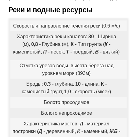
Реки и водные ресурсы
Скорость и направление течения реки (0,6 м/с)
Характеристика рек и каналов:
30
- Ширина
(м),
0,8
- Глубина (м),
К
- Тип грунта (
К
-
каменистый,
П
- песок,
Т
- твердый,
В
- вязкий)
Отметка урезов воды, высота берега над
уровнем моря (393м)
Броды:
0,3
- глубина,
10
- длина,
К
-
каменистый грунт,
1,0
- скорость (м/сек)
Болото проходимое
Болото непроходимое
Характеристика мостов:
Д
- материал
постройки (
Д
- деревянный,
К
- каменный,
ЖБ
-