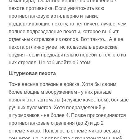
командира). Обратное верно - по отношению к
пехоте противника. Если уничтожить всю
противотанковую артиллерию и танки,
поддерживающие пехоту, то нет ничего лучше, чем
полное подразделение пехоты, которое выбьет
отдельных стрелков из окопов. Вот так-то... А еще
пехота отлично умеет использовать вражеские
орудия - если предварительно перебить тех, кто из
них стрелял. Не забывайте об этом!
Штурмовая пехота
Тоже весьма полезные войска. Хотя бы своим
более мощным вооружением - у них раньше
появляются автоматы (и лучше качеством), больше
ручных пулеметов. Хотя подразделений у
штурмовиков - не более 4. Позже присоединяются
противотанковые отделения (до 2) и до 2
огнеметчиков. Полезность огнеметчиков весьма
сомнительна, а вот ребята с гранатометами иной