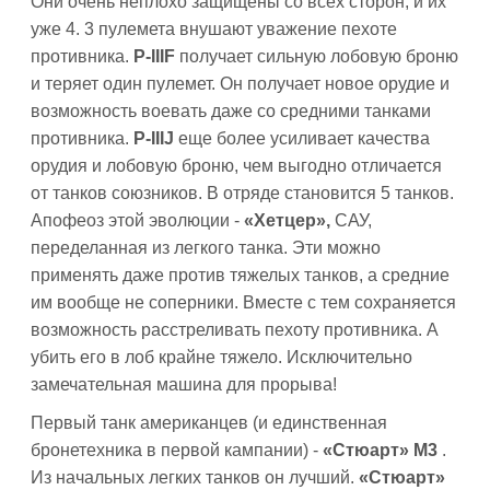
Они очень неплохо защищены со всех сторон, и их
уже 4. 3 пулемета внушают уважение пехоте
противника.
P-IIIF
получает сильную лобовую броню
и теряет один пулемет. Он получает новое орудие и
возможность воевать даже со средними танками
противника.
P-IIIJ
еще более усиливает качества
орудия и лобовую броню, чем выгодно отличается
от танков союзников. В отряде становится 5 танков.
Апофеоз этой эволюции -
«Хетцер»,
САУ,
переделанная из легкого танка. Эти можно
применять даже против тяжелых танков, а средние
им вообще не соперники. Вместе с тем сохраняется
возможность расстреливать пехоту противника. А
убить его в лоб крайне тяжело. Исключительно
замечательная машина для прорыва!
Первый танк американцев (и единственная
бронетехника в первой кампании) -
«Стюарт» М3
.
Из начальных легких танков он лучший.
«Стюарт»