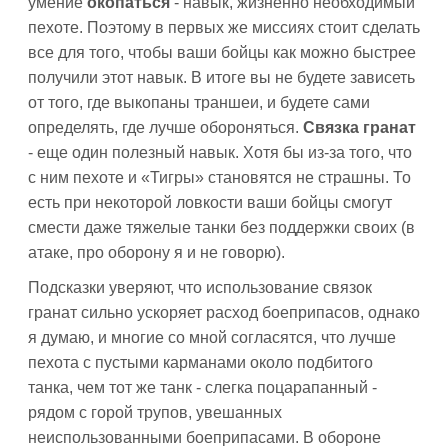
умение
окопаться
- навык, жизненно необходимый
пехоте. Поэтому в первых же миссиях стоит сделать
все для того, чтобы ваши бойцы как можно быстрее
получили этот навык. В итоге вы не будете зависеть
от того, где выкопаны траншеи, и будете сами
определять, где лучше обороняться.
Связка гранат
- еще один полезный навык. Хотя бы из-за того, что
с ним пехоте и «Тигры» становятся не страшны. То
есть при некоторой ловкости ваши бойцы смогут
смести даже тяжелые танки без поддержки своих (в
атаке, про оборону я и не говорю).
Подсказки уверяют, что использование связок
гранат сильно ускоряет расход боеприпасов, однако
я думаю, и многие со мной согласятся, что лучше
пехота с пустыми карманами около подбитого
танка, чем тот же танк - слегка поцарапанный -
рядом с горой трупов, увешанных
неиспользованными боеприпасами. В обороне