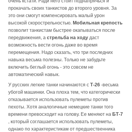
очень кстати. Ради него стоит поднапрячься и
прокачать своих танкистов до второго уровня. За
это они смогут компенсировать малый урон
высокой скорострельностью.
Мобильная крепость
позволит танкистам быстрее окапываться после
передвижения, а
стрельба на ходу
даст
возможность вести огонь даже во время
перемещения. Надо сказать, что три последних
навыка весьма полезны. Только не забудьте
включить беглый огонь - это совсем не
автоматический навык.
У русских легкие танки начинаются с
Т-26
-весьма
убогой машинки. Она плоха тем, что категорически
отказывается использовать пулеметы против
пехоты. Хотя аналогичные немецкие танки того
времени превосходит на голову. Ее меняют на
БТ-7
, который соглашается использовать пулеметы,
однако по характеристикам от предшественника