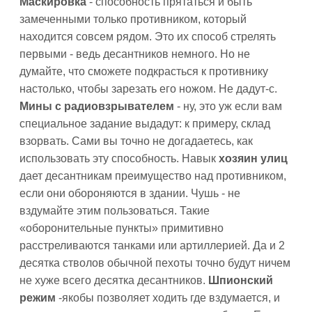
Маскировка
- способность прятаться и быть
замеченными только противником, который
находится совсем рядом. Это их способ стрелять
первыми - ведь десантников немного. Но не
думайте, что сможете подкрасться к противнику
настолько, чтобы зарезать его ножом. Не дадут-с.
Мины с радиовзрывателем
- ну, это уж если вам
специальное задание выдадут: к примеру, склад
взорвать. Сами вы точно не догадаетесь, как
использовать эту способность. Навык
хозяин улиц
дает десантникам преимущество над противником,
если они обороняются в здании. Чушь - не
вздумайте этим пользоваться. Такие
«оборонительные пункты» примитивно
расстреливаются танками или артиллерией. Да и 2
десятка стволов обычной пехоты точно будут ничем
не хуже всего десятка десантников.
Шпионский
режим
-якобы позволяет ходить где вздумается, и