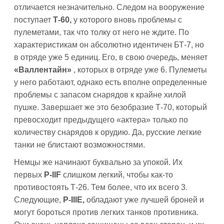
отличается незначительно. Следом на вооружение
поступает
Т-60,
у которого вновь проблемы с
пулеметами, так что толку от него не ждите. По
характеристикам он абсолютно идентичен БТ-7, но
в отряде уже 5 единиц. Его, в свою очередь, меняет
«Валлентайн»
, которых в отряде уже 6. Пулеметы
у него работают, однако есть вполне определенные
проблемы с запасом снарядов к крайне хилой
пушке. Завершает же это безобразие Т-70, который
превосходит предыдущего «актера» только по
количеству снарядов к орудию. Да, русские легкие
танки не блистают возможностями.
Немцы же начинают буквально за упокой. Их
первых
P-IIF
слишком легкий, чтобы как-то
противостоять Т-26. Тем более, что их всего 3.
Следующие,
P-IIIE,
обладают уже лучшей броней и
могут бороться против легких танков противника.