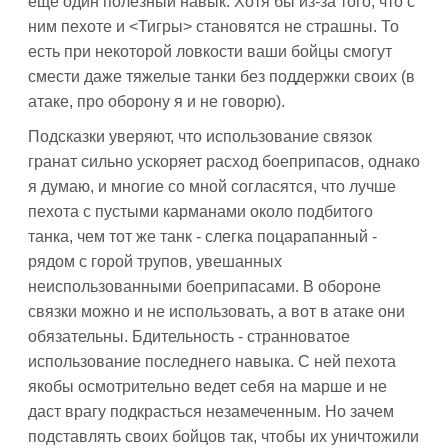
еще один полезный навык. Хотя бы из-за того, что с
ним пехоте и <Тигры> становятся не страшны. То
есть при некоторой ловкости ваши бойцы смогут
смести даже тяжелые танки без поддержки своих (в
атаке, про оборону я и не говорю).
Подсказки уверяют, что использование связок
гранат сильно ускоряет расход боеприпасов, однако
я думаю, и многие со мной согласятся, что лучше
пехота с пустыми карманами около подбитого
танка, чем тот же танк - слегка поцарапанный -
рядом с горой трупов, увешанных
неиспользованными боеприпасами. В обороне
связки можно и не использовать, а вот в атаке они
обязательны. Бдительность - странноватое
использование последнего навыка. С ней пехота
якобы осмотрительно ведет себя на марше и не
даст врагу подкрасться незамеченным. Но зачем
подставлять своих бойцов так, чтобы их уничтожили