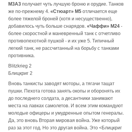
М3А3
получает чуть лучшую броню и орудие. Танков
же по-прежнему 4.
«Стюарт» М5
отличается еще
более тяжелой броней (хотя и несущественно),
добавилось чуть больше снарядов.
«Чаффи» М24
-
более скоростной и маневренный танк с отчетливо
противопехотной пушкой - и их уже 5. Типичный
легкий танк, не рассчитанный на борьбу с танками
противника.
Blitzkrieg 2
Блицкриг 2
Вновь танкисты заводят моторы, а тягачи тащат
пушки. Пехота готова занять окопы и оборонять их
до последнего солдата, а десантники занимают
места на лавках самолетов. И всем этим командуют
молодые офицеры и умудренные опытом генералы.
Да, это вновь Вторая мировая война. Уже который
раз за этот год. Но это другая война. Это <Блицкриг