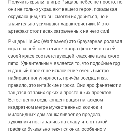
Получить крылья в игре Рыцарь небес не просто, но
они не только украшают вашего героя, показывая
окружающим, что вы смогли их добиться, но и
значительно усиливают характеристики. И этот
артефакт стоит всех затраченных на него сил!
Рыцарь Небес (Warheaven) это браузерная ролевая
игра в корейском сетинге жанра фентези во всей
своей красе соответствующей классике азиатского
mmo. Удивительным является то, что подобные rpg
и данный проект не исключение очень быстро
набирают популярность, причём всегда, и как
правило, это китайские игроки. Они яро фанатеют и
тащатся от таких ярких и простеньких проектов.
Естественно ведь концентрация на каждом
квадратном метре мужественных воинов и
миловидных дам зашкаливает до предела,
художники постарались на славу, что от такой
графики буквально текут слюнки, особенно у