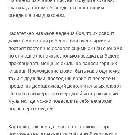
На одном из этапов игры, вы получите крылья,
скакуна, а потом обзаведётесь настоящим
огнедышащим драконом.
Касательно навыков ведения боя, то их освоит
даже 7-ми летний ребёнок, бои очень яркие и
пестрят постоянно ослепляющими экшен сценами,
но они однокнопочные, только изредка вы будете
проклацивать мощные скилы на панели горячих
клавиш. Прохождение может быть как в одиночку,
так и с друзьями, последний вариант веселее и
проще, не доставляющий дополнительных хлопот.
По большой мере это очередной интерактивный
мультик, где можно повеселить себя вечерами
после серых будней.
Картинка, как всегда классная, в таком жанре
постоянно выигрывают за счёт яркой картинки и