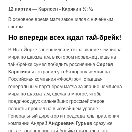
12 партия —
Карлсен - Карякин ½: ½
В основное время матч закончился с ничейным
счетом.
Но впереди всех ждал тай-брейк!
В Нью-Йорке завершился матч за звание чемпиона
мира по шахматам, в котором норвежец лишь на
тай-брейке сумел победить россиянина
Сергея
Карякина
и сохранил у себя корону чемпиона.
Российская компания «ФосАгро», ставшая
генеральным партнёром матча за звание чемпиона
мира по шахматам, сделала многое, чтобы
поединок двух сильнейших гроссмейстеров
планеты прошёл на высочайшем уровне.
Генеральный директор и председатель правления
компании Андрей
Андреевич Гурьев
сразу же
после завершения тай-брейка признался, что