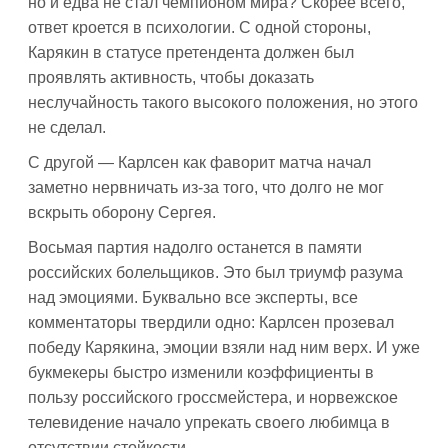
но и едва не стал чемпионом мира? Скорее всего,
ответ кроется в психологии. С одной стороны,
Карякин в статусе претендента должен был
проявлять активность, чтобы доказать
неслучайность такого высокого положения, но этого
не сделал.
С другой — Карлсен как фаворит матча начал
заметно нервничать из-за того, что долго не мог
вскрыть оборону Сергея.
Восьмая партия надолго останется в памяти
российских болельщиков. Это был триумф разума
над эмоциями. Буквально все эксперты, все
комментаторы твердили одно: Карлсен прозевал
победу Карякина, эмоции взяли над ним верх. И уже
букмекеры быстро изменили коэффициенты в
пользу российского гроссмейстера, и норвежское
телевидение начало упрекать своего любимца в
отсутствии стойкости.