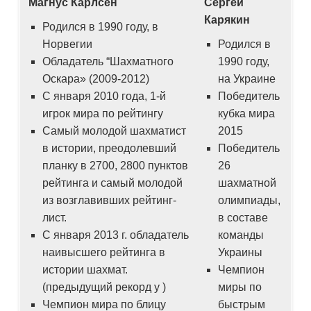
Магнус Карлсен
Сергей
Карякин
Родился в 1990 году, в
Норвегии
Родился в
Обладатель “Шахматного
1990 году,
Оскара» (2009-2012)
на Украине
С января 2010 года, 1-й
Победитель
игрок мира по рейтингу
кубка мира
Самый молодой шахматист
2015
в истории, преодолевший
Победитель
планку в 2700, 2800 пунктов
26
рейтинга и самый молодой
шахматной
из возглавивших рейтинг-
олимпиады,
лист.
в составе
С января 2013 г. обладатель
команды
наивысшего рейтинга в
Украины
истории шахмат.
Чемпион
(предыдущий рекорд у )
миры по
Чемпион мира по блицу
быстрым